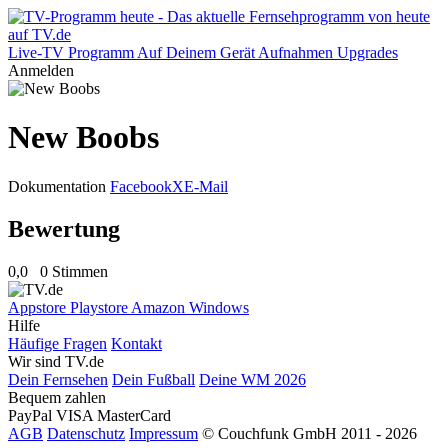
Live-TV
Programm
Auf Deinem Gerät
Aufnahmen
Upgrades
Anmelden
New Boobs
Dokumentation
Facebook
X
E-Mail
Bewertung
0,0
0 Stimmen
Appstore
Playstore
Amazon
Windows
Hilfe
Häufige Fragen
Kontakt
Wir sind TV.de
Dein Fernsehen
Dein Fußball
Deine WM 2026
Bequem zahlen
PayPal
VISA
MasterCard
AGB
Datenschutz
Impressum
© Couchfunk GmbH 2011 - 2026