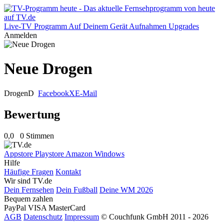
Live-TV
Programm
Auf Deinem Gerät
Aufnahmen
Upgrades
Anmelden
Neue Drogen
Drogen
D
Facebook
X
E-Mail
Bewertung
0,0
0 Stimmen
Appstore
Playstore
Amazon
Windows
Hilfe
Häufige Fragen
Kontakt
Wir sind TV.de
Dein Fernsehen
Dein Fußball
Deine WM 2026
Bequem zahlen
PayPal
VISA
MasterCard
AGB
Datenschutz
Impressum
© Couchfunk GmbH 2011 - 2026