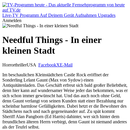
Live-TV
Programm
Auf Deinem Gerät
Aufnahmen
Upgrades
Anmelden
Needful Things - In einer
kleinen Stadt
Horrorthriller
USA
Facebook
X
E-Mail
Im beschaulichen Kleinstädtchen Castle Rock eröffnet der
Sonderling Lelant Gaunt (Max von Sydow) einen
Antiquitätenladen. Das Geschäft erfreut sich bald großer Beliebtheit,
denn hier kann auf wundersamer Weise jeder das bekommen, was er
sich schon immer gewünscht hat. Und das auch noch ohne Geld,
denn Gaunt verlangt von seinen Kunden statt einer Bezahlung nur
scheinbar harmlose Gefälligkeiten. Dabei hetzt er die Bewohner des
Städtchens nach und nach gegeneinander auf. Zu spät kommt
Sheriff Alan Pangborn (Ed Harris) dahinter, wer sich hinter dem
freundlichen älteren Herrn verbirgt, denn Gaunt ist niemand anderes
als der Teufel selbst.