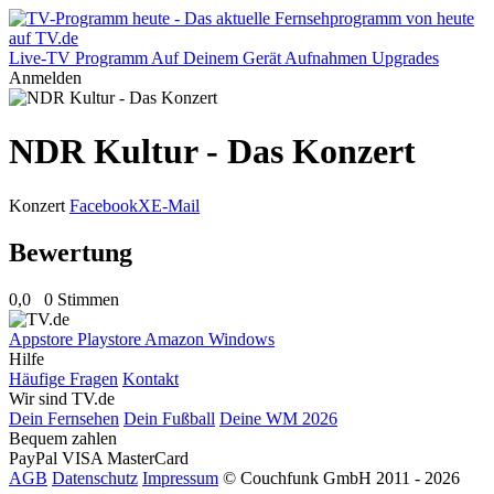
Live-TV
Programm
Auf Deinem Gerät
Aufnahmen
Upgrades
Anmelden
NDR Kultur - Das Konzert
Konzert
Facebook
X
E-Mail
Bewertung
0,0
0 Stimmen
Appstore
Playstore
Amazon
Windows
Hilfe
Häufige Fragen
Kontakt
Wir sind TV.de
Dein Fernsehen
Dein Fußball
Deine WM 2026
Bequem zahlen
PayPal
VISA
MasterCard
AGB
Datenschutz
Impressum
© Couchfunk GmbH 2011 - 2026