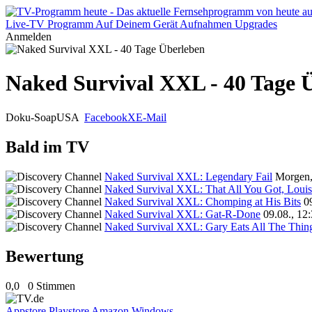
Live-TV
Programm
Auf Deinem Gerät
Aufnahmen
Upgrades
Anmelden
Naked Survival XXL - 40 Tage 
Doku-Soap
USA
Facebook
X
E-Mail
Bald im TV
Naked Survival XXL: Legendary Fail
Morgen,
Naked Survival XXL: That All You Got, Louis
Naked Survival XXL: Chomping at His Bits
0
Naked Survival XXL: Gat-R-Done
09.08., 12
Naked Survival XXL: Gary Eats All The Thin
Bewertung
0,0
0 Stimmen
Appstore
Playstore
Amazon
Windows