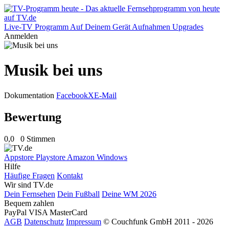
Live-TV
Programm
Auf Deinem Gerät
Aufnahmen
Upgrades
Anmelden
Musik bei uns
Dokumentation
Facebook
X
E-Mail
Bewertung
0,0
0 Stimmen
Appstore
Playstore
Amazon
Windows
Hilfe
Häufige Fragen
Kontakt
Wir sind TV.de
Dein Fernsehen
Dein Fußball
Deine WM 2026
Bequem zahlen
PayPal
VISA
MasterCard
AGB
Datenschutz
Impressum
© Couchfunk GmbH 2011 - 2026