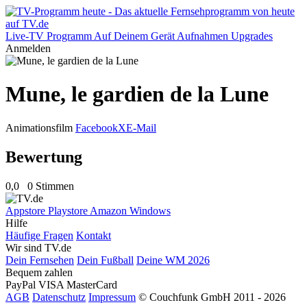
Live-TV
Programm
Auf Deinem Gerät
Aufnahmen
Upgrades
Anmelden
Mune, le gardien de la Lune
Animationsfilm
Facebook
X
E-Mail
Bewertung
0,0
0 Stimmen
Appstore
Playstore
Amazon
Windows
Hilfe
Häufige Fragen
Kontakt
Wir sind TV.de
Dein Fernsehen
Dein Fußball
Deine WM 2026
Bequem zahlen
PayPal
VISA
MasterCard
AGB
Datenschutz
Impressum
© Couchfunk GmbH 2011 - 2026