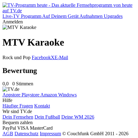
Live-TV
Programm
Auf Deinem Gerät
Aufnahmen
Upgrades
Anmelden
MTV Karaoke
Rock und Pop
Facebook
X
E-Mail
Bewertung
0,0
0 Stimmen
Appstore
Playstore
Amazon
Windows
Hilfe
Häufige Fragen
Kontakt
Wir sind TV.de
Dein Fernsehen
Dein Fußball
Deine WM 2026
Bequem zahlen
PayPal
VISA
MasterCard
AGB
Datenschutz
Impressum
© Couchfunk GmbH 2011 - 2026