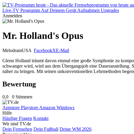
Live-TV
Programm
Auf Deinem Gerät
Aufnahmen
Upgrades
Anmelden
Mr. Holland's Opus
Melodram
USA
Facebook
X
E-Mail
Glenn Holland träumt davon einmal eine große Symphonie zu komponie
schwanger wird, wird aus dem Übergangsjob eine Daueranstellung. Sei
näher zu bringen. Mit seinen unkonventionellen Lehrmethoden begeister
Bewertung
0,0
0 Stimmen
Appstore
Playstore
Amazon
Windows
Hilfe
Häufige Fragen
Kontakt
Wir sind TV.de
Dein Fernsehen
Dein Fußball
Deine WM 2026