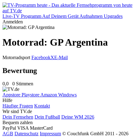
Live-TV
Programm
Auf Deinem Gerät
Aufnahmen
Upgrades
Anmelden
Motorrad: GP Argentina
Motorradsport
Facebook
X
E-Mail
Bewertung
0,0
0 Stimmen
Appstore
Playstore
Amazon
Windows
Hilfe
Häufige Fragen
Kontakt
Wir sind TV.de
Dein Fernsehen
Dein Fußball
Deine WM 2026
Bequem zahlen
PayPal
VISA
MasterCard
AGB
Datenschutz
Impressum
© Couchfunk GmbH 2011 - 2026