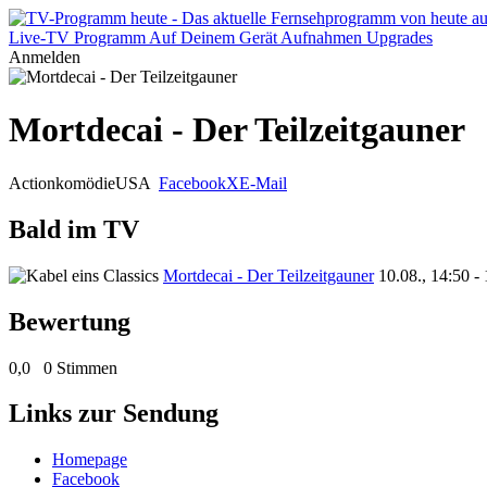
Live-TV
Programm
Auf Deinem Gerät
Aufnahmen
Upgrades
Anmelden
Mortdecai - Der Teilzeitgauner
Actionkomödie
USA
Facebook
X
E-Mail
Bald im TV
Mortdecai - Der Teilzeitgauner
10.08., 14:50 -
Bewertung
0,0
0 Stimmen
Links zur Sendung
Homepage
Facebook