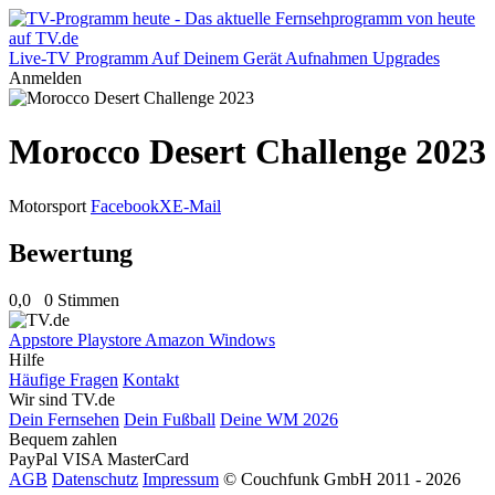
Live-TV
Programm
Auf Deinem Gerät
Aufnahmen
Upgrades
Anmelden
Morocco Desert Challenge 2023
Motorsport
Facebook
X
E-Mail
Bewertung
0,0
0 Stimmen
Appstore
Playstore
Amazon
Windows
Hilfe
Häufige Fragen
Kontakt
Wir sind TV.de
Dein Fernsehen
Dein Fußball
Deine WM 2026
Bequem zahlen
PayPal
VISA
MasterCard
AGB
Datenschutz
Impressum
© Couchfunk GmbH 2011 - 2026