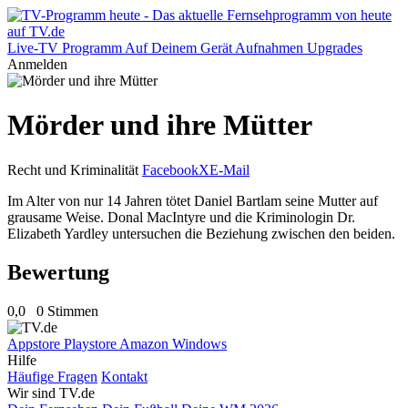
Live-TV
Programm
Auf Deinem Gerät
Aufnahmen
Upgrades
Anmelden
Mörder und ihre Mütter
Recht und Kriminalität
Facebook
X
E-Mail
Im Alter von nur 14 Jahren tötet Daniel Bartlam seine Mutter auf
grausame Weise. Donal MacIntyre und die Kriminologin Dr.
Elizabeth Yardley untersuchen die Beziehung zwischen den beiden.
Bewertung
0,0
0 Stimmen
Appstore
Playstore
Amazon
Windows
Hilfe
Häufige Fragen
Kontakt
Wir sind TV.de