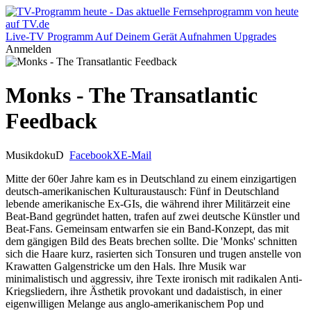
Live-TV
Programm
Auf Deinem Gerät
Aufnahmen
Upgrades
Anmelden
Monks - The Transatlantic
Feedback
Musikdoku
D
Facebook
X
E-Mail
Mitte der 60er Jahre kam es in Deutschland zu einem einzigartigen
deutsch-amerikanischen Kulturaustausch: Fünf in Deutschland
lebende amerikanische Ex-GIs, die während ihrer Militärzeit eine
Beat-Band gegründet hatten, trafen auf zwei deutsche Künstler und
Beat-Fans. Gemeinsam entwarfen sie ein Band-Konzept, das mit
dem gängigen Bild des Beats brechen sollte. Die 'Monks' schnitten
sich die Haare kurz, rasierten sich Tonsuren und trugen anstelle von
Krawatten Galgenstricke um den Hals. Ihre Musik war
minimalistisch und aggressiv, ihre Texte ironisch mit radikalen Anti-
Kriegsliedern, ihre Ästhetik provokant und dadaistisch, in einer
eigenwilligen Melange aus anglo-amerikanischem Pop und