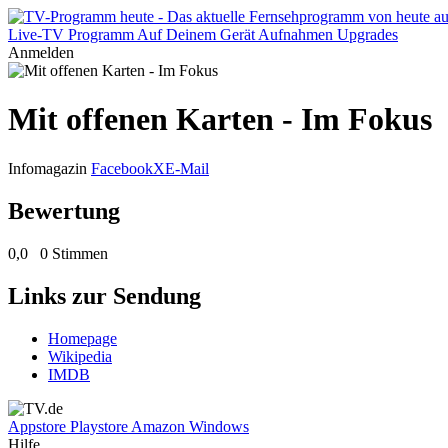
Live-TV
Programm
Auf Deinem Gerät
Aufnahmen
Upgrades
Anmelden
Mit offenen Karten - Im Fokus
Infomagazin
Facebook
X
E-Mail
Bewertung
0,0
0 Stimmen
Links zur Sendung
Homepage
Wikipedia
IMDB
Appstore
Playstore
Amazon
Windows
Hilfe