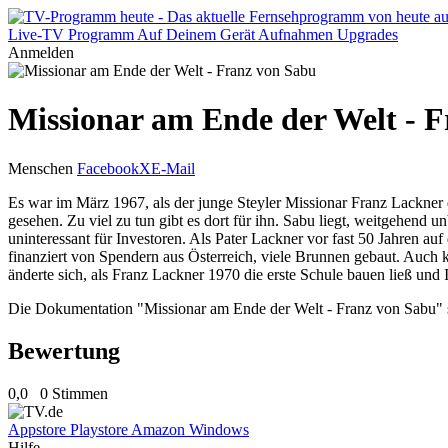
Live-TV
Programm
Auf Deinem Gerät
Aufnahmen
Upgrades
Anmelden
Missionar am Ende der Welt - 
Menschen
Facebook
X
E-Mail
Es war im März 1967, als der junge Steyler Missionar Franz Lackner di
gesehen. Zu viel zu tun gibt es dort für ihn. Sabu liegt, weitgehend u
uninteressant für Investoren. Als Pater Lackner vor fast 50 Jahren a
finanziert von Spendern aus Österreich, viele Brunnen gebaut. Auch 
änderte sich, als Franz Lackner 1970 die erste Schule bauen ließ und
Die Dokumentation "Missionar am Ende der Welt - Franz von Sabu" s
Bewertung
0,0
0 Stimmen
Appstore
Playstore
Amazon
Windows
Hilfe