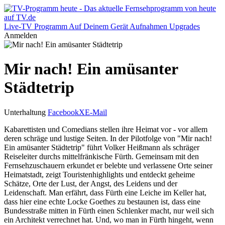
Live-TV
Programm
Auf Deinem Gerät
Aufnahmen
Upgrades
Anmelden
Mir nach! Ein amüsanter
Städtetrip
Unterhaltung
Facebook
X
E-Mail
Kabarettisten und Comedians stellen ihre Heimat vor - vor allem
deren schräge und lustige Seiten. In der Pilotfolge von "Mir nach!
Ein amüsanter Städtetrip" führt Volker Heißmann als schräger
Reiseleiter durchs mittelfränkische Fürth. Gemeinsam mit den
Fernsehzuschauern erkundet er belebte und verlassene Orte seiner
Heimatstadt, zeigt Touristenhighlights und entdeckt geheime
Schätze, Orte der Lust, der Angst, des Leidens und der
Leidenschaft. Man erfährt, dass Fürth eine Leiche im Keller hat,
dass hier eine echte Locke Goethes zu bestaunen ist, dass eine
Bundesstraße mitten in Fürth einen Schlenker macht, nur weil sich
ein Architekt verrechnet hat. Und, wo man in Fürth hingeht, wenn