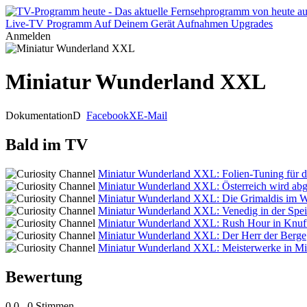
Live-TV
Programm
Auf Deinem Gerät
Aufnahmen
Upgrades
Anmelden
Miniatur Wunderland XXL
Dokumentation
D
Facebook
X
E-Mail
Bald im TV
Miniatur Wunderland XXL: Folien-Tuning für d
Miniatur Wunderland XXL: Österreich wird abg
Miniatur Wunderland XXL: Die Grimaldis im 
Miniatur Wunderland XXL: Venedig in der Spei
Miniatur Wunderland XXL: Rush Hour in Knuf
Miniatur Wunderland XXL: Der Herr der Berge
Miniatur Wunderland XXL: Meisterwerke in Mil
Bewertung
0,0
0 Stimmen