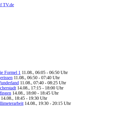
ie Formel 1
11.08., 06:05 - 06:50 Uhr
erissen
11.08., 06:50 - 07:40 Uhr
Wunderland
11.08., 07:40 - 08:25 Uhr
cherstadt
14.08., 17:15 - 18:00 Uhr
fingen
14.08., 18:00 - 18:45 Uhr
14.08., 18:45 - 19:30 Uhr
limeterarbeit
14.08., 19:30 - 20:15 Uhr