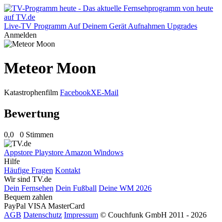
Live-TV
Programm
Auf Deinem Gerät
Aufnahmen
Upgrades
Anmelden
Meteor Moon
Katastrophenfilm
Facebook
X
E-Mail
Bewertung
0,0
0 Stimmen
Appstore
Playstore
Amazon
Windows
Hilfe
Häufige Fragen
Kontakt
Wir sind TV.de
Dein Fernsehen
Dein Fußball
Deine WM 2026
Bequem zahlen
PayPal
VISA
MasterCard
AGB
Datenschutz
Impressum
© Couchfunk GmbH 2011 - 2026