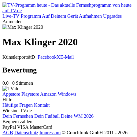
Live-TV
Programm
Auf Deinem Gerät
Aufnahmen
Upgrades
Anmelden
Max Klinger 2020
Künstlerporträt
D
Facebook
X
E-Mail
Bewertung
0,0
0 Stimmen
Appstore
Playstore
Amazon
Windows
Hilfe
Häufige Fragen
Kontakt
Wir sind TV.de
Dein Fernsehen
Dein Fußball
Deine WM 2026
Bequem zahlen
PayPal
VISA
MasterCard
AGB
Datenschutz
Impressum
© Couchfunk GmbH 2011 - 2026