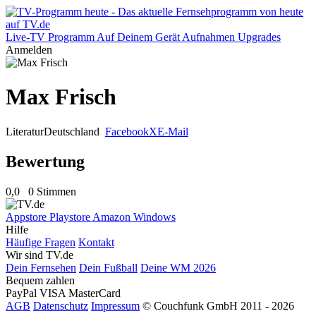
Live-TV
Programm
Auf Deinem Gerät
Aufnahmen
Upgrades
Anmelden
Max Frisch
Literatur
Deutschland
Facebook
X
E-Mail
Bewertung
0,0
0 Stimmen
Appstore
Playstore
Amazon
Windows
Hilfe
Häufige Fragen
Kontakt
Wir sind TV.de
Dein Fernsehen
Dein Fußball
Deine WM 2026
Bequem zahlen
PayPal
VISA
MasterCard
AGB
Datenschutz
Impressum
© Couchfunk GmbH 2011 - 2026