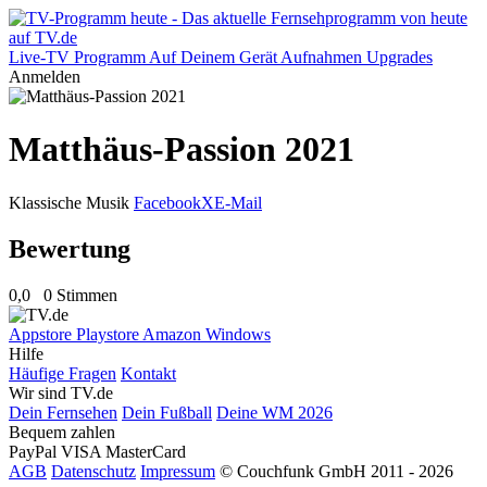
Live-TV
Programm
Auf Deinem Gerät
Aufnahmen
Upgrades
Anmelden
Matthäus-Passion 2021
Klassische Musik
Facebook
X
E-Mail
Bewertung
0,0
0 Stimmen
Appstore
Playstore
Amazon
Windows
Hilfe
Häufige Fragen
Kontakt
Wir sind TV.de
Dein Fernsehen
Dein Fußball
Deine WM 2026
Bequem zahlen
PayPal
VISA
MasterCard
AGB
Datenschutz
Impressum
© Couchfunk GmbH 2011 - 2026