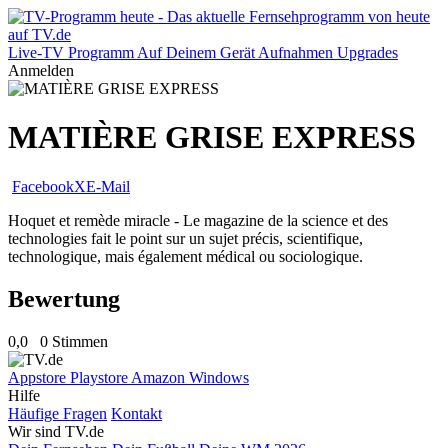
Live-TV
Programm
Auf Deinem Gerät
Aufnahmen
Upgrades
Anmelden
MATIÈRE GRISE EXPRESS
Facebook
X
E-Mail
Hoquet et remède miracle - Le magazine de la science et des
technologies fait le point sur un sujet précis, scientifique,
technologique, mais également médical ou sociologique.
Bewertung
0,0
0 Stimmen
Appstore
Playstore
Amazon
Windows
Hilfe
Häufige Fragen
Kontakt
Wir sind TV.de