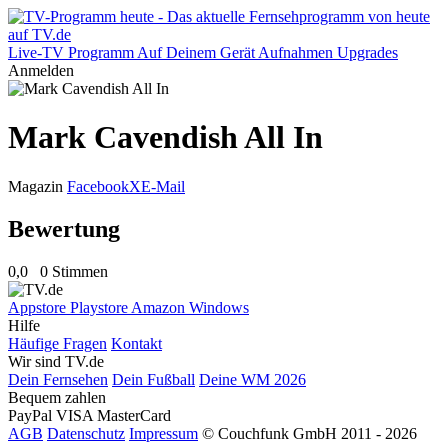
Live-TV
Programm
Auf Deinem Gerät
Aufnahmen
Upgrades
Anmelden
Mark Cavendish All In
Magazin
Facebook
X
E-Mail
Bewertung
0,0
0 Stimmen
Appstore
Playstore
Amazon
Windows
Hilfe
Häufige Fragen
Kontakt
Wir sind TV.de
Dein Fernsehen
Dein Fußball
Deine WM 2026
Bequem zahlen
PayPal
VISA
MasterCard
AGB
Datenschutz
Impressum
© Couchfunk GmbH 2011 - 2026