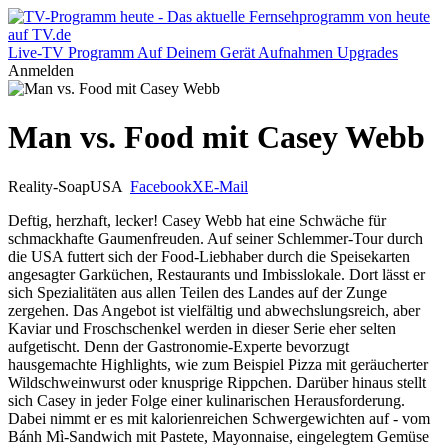
Live-TV
Programm
Auf Deinem Gerät
Aufnahmen
Upgrades
Anmelden
Man vs. Food mit Casey Webb
Reality-Soap
USA
Facebook
X
E-Mail
Deftig, herzhaft, lecker! Casey Webb hat eine Schwäche für
schmackhafte Gaumenfreuden. Auf seiner Schlemmer-Tour durch
die USA futtert sich der Food-Liebhaber durch die Speisekarten
angesagter Garküchen, Restaurants und Imbisslokale. Dort lässt er
sich Spezialitäten aus allen Teilen des Landes auf der Zunge
zergehen. Das Angebot ist vielfältig und abwechslungsreich, aber
Kaviar und Froschschenkel werden in dieser Serie eher selten
aufgetischt. Denn der Gastronomie-Experte bevorzugt
hausgemachte Highlights, wie zum Beispiel Pizza mit geräucherter
Wildschweinwurst oder knusprige Rippchen. Darüber hinaus stellt
sich Casey in jeder Folge einer kulinarischen Herausforderung.
Dabei nimmt er es mit kalorienreichen Schwergewichten auf - vom
Bánh Mì-Sandwich mit Pastete, Mayonnaise, eingelegtem Gemüse