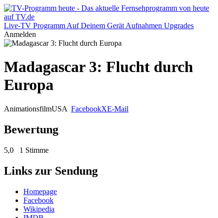
Live-TV
Programm
Auf Deinem Gerät
Aufnahmen
Upgrades
Anmelden
Madagascar 3: Flucht durch
Europa
Animationsfilm
USA
Facebook
X
E-Mail
Bewertung
5,0
1 Stimme
Links zur Sendung
Homepage
Facebook
Wikipedia
IMDB