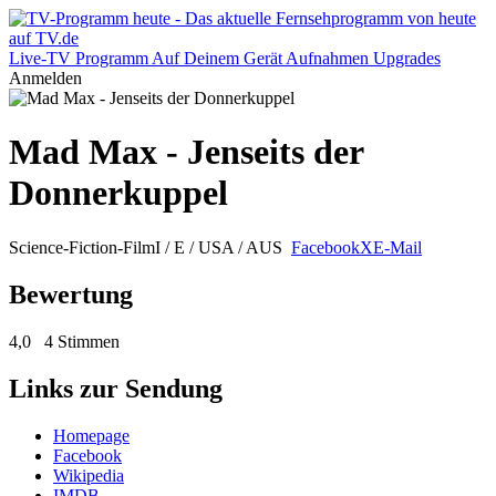
Live-TV
Programm
Auf Deinem Gerät
Aufnahmen
Upgrades
Anmelden
Mad Max - Jenseits der
Donnerkuppel
Science-Fiction-Film
I / E / USA / AUS
Facebook
X
E-Mail
Bewertung
4,0
4 Stimmen
Links zur Sendung
Homepage
Facebook
Wikipedia
IMDB