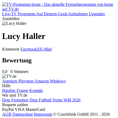
Live-TV
Programm
Auf Deinem Gerät
Aufnahmen
Upgrades
Anmelden
Lucy Haller
Krimiserie
Facebook
X
E-Mail
Bewertung
0,0
0 Stimmen
Appstore
Playstore
Amazon
Windows
Hilfe
Häufige Fragen
Kontakt
Wir sind TV.de
Dein Fernsehen
Dein Fußball
Deine WM 2026
Bequem zahlen
PayPal
VISA
MasterCard
AGB
Datenschutz
Impressum
© Couchfunk GmbH 2011 - 2026