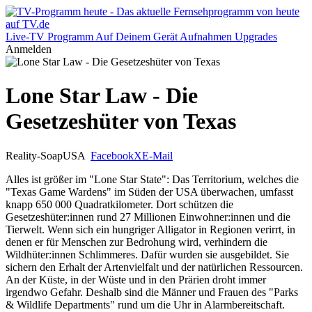
Live-TV
Programm
Auf Deinem Gerät
Aufnahmen
Upgrades
Anmelden
Lone Star Law - Die
Gesetzeshüter von Texas
Reality-Soap
USA
Facebook
X
E-Mail
Alles ist größer im "Lone Star State": Das Territorium, welches die
"Texas Game Wardens" im Süden der USA überwachen, umfasst
knapp 650 000 Quadratkilometer. Dort schützen die
Gesetzeshüter:innen rund 27 Millionen Einwohner:innen und die
Tierwelt. Wenn sich ein hungriger Alligator in Regionen verirrt, in
denen er für Menschen zur Bedrohung wird, verhindern die
Wildhüter:innen Schlimmeres. Dafür wurden sie ausgebildet. Sie
sichern den Erhalt der Artenvielfalt und der natürlichen Ressourcen.
An der Küste, in der Wüste und in den Prärien droht immer
irgendwo Gefahr. Deshalb sind die Männer und Frauen des "Parks
& Wildlife Departments" rund um die Uhr in Alarmbereitschaft.