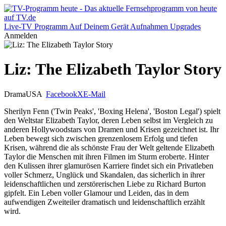
Live-TV
Programm
Auf Deinem Gerät
Aufnahmen
Upgrades
Anmelden
Liz: The Elizabeth Taylor Story
Drama
USA
Facebook
X
E-Mail
Sherilyn Fenn ('Twin Peaks', 'Boxing Helena', 'Boston Legal') spielt
den Weltstar Elizabeth Taylor, deren Leben selbst im Vergleich zu
anderen Hollywoodstars von Dramen und Krisen gezeichnet ist. Ihr
Leben bewegt sich zwischen grenzenlosem Erfolg und tiefen
Krisen, während die als schönste Frau der Welt geltende Elizabeth
Taylor die Menschen mit ihren Filmen im Sturm eroberte. Hinter
den Kulissen ihrer glamurösen Karriere findet sich ein Privatleben
voller Schmerz, Unglück und Skandalen, das sicherlich in ihrer
leidenschaftlichen und zerstörerischen Liebe zu Richard Burton
gipfelt. Ein Leben voller Glamour und Leiden, das in dem
aufwendigen Zweiteiler dramatisch und leidenschaftlich erzählt
wird.