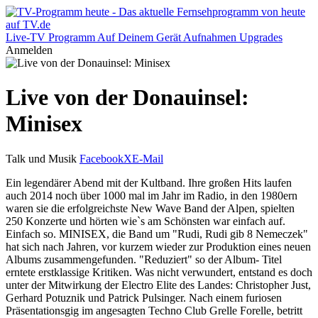
Live-TV
Programm
Auf Deinem Gerät
Aufnahmen
Upgrades
Anmelden
Live von der Donauinsel:
Minisex
Talk und Musik
Facebook
X
E-Mail
Ein legendärer Abend mit der Kultband. Ihre großen Hits laufen
auch 2014 noch über 1000 mal im Jahr im Radio, in den 1980ern
waren sie die erfolgreichste New Wave Band der Alpen, spielten
250 Konzerte und hörten wie`s am Schönsten war einfach auf.
Einfach so. MINISEX, die Band um "Rudi, Rudi gib 8 Nemeczek"
hat sich nach Jahren, vor kurzem wieder zur Produktion eines neuen
Albums zusammengefunden. "Reduziert" so der Album- Titel
erntete erstklassige Kritiken. Was nicht verwundert, entstand es doch
unter der Mitwirkung der Electro Elite des Landes: Christopher Just,
Gerhard Potuznik und Patrick Pulsinger. Nach einem furiosen
Präsentationsgig im angesagten Techno Club Grelle Forelle, betritt