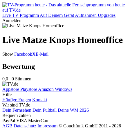
Live-TV
Programm
Auf Deinem Gerät
Aufnahmen
Upgrades
Anmelden
Live Matze Knops Homeoffice
Show
Facebook
X
E-Mail
Bewertung
0,0
0 Stimmen
Appstore
Playstore
Amazon
Windows
Hilfe
Häufige Fragen
Kontakt
Wir sind TV.de
Dein Fernsehen
Dein Fußball
Deine WM 2026
Bequem zahlen
PayPal
VISA
MasterCard
AGB
Datenschutz
Impressum
© Couchfunk GmbH 2011 - 2026