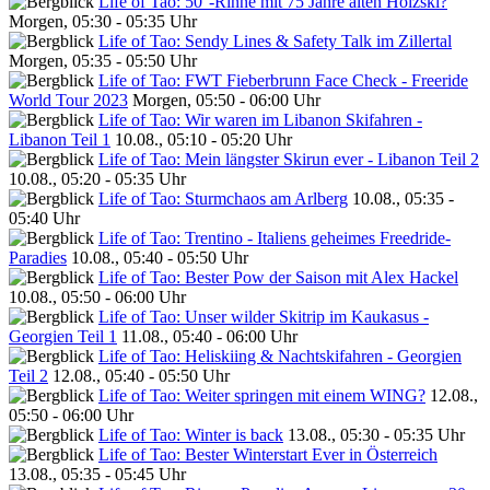
Life of Tao: 50°-Rinne mit 75 Jahre alten Holzski?
Morgen, 05:30 - 05:35 Uhr
Life of Tao: Sendy Lines & Safety Talk im Zillertal
Morgen, 05:35 - 05:50 Uhr
Life of Tao: FWT Fieberbrunn Face Check - Freeride
World Tour 2023
Morgen, 05:50 - 06:00 Uhr
Life of Tao: Wir waren im Libanon Skifahren -
Libanon Teil 1
10.08., 05:10 - 05:20 Uhr
Life of Tao: Mein längster Skirun ever - Libanon Teil 2
10.08., 05:20 - 05:35 Uhr
Life of Tao: Sturmchaos am Arlberg
10.08., 05:35 -
05:40 Uhr
Life of Tao: Trentino - Italiens geheimes Freedride-
Paradies
10.08., 05:40 - 05:50 Uhr
Life of Tao: Bester Pow der Saison mit Alex Hackel
10.08., 05:50 - 06:00 Uhr
Life of Tao: Unser wilder Skitrip im Kaukasus -
Georgien Teil 1
11.08., 05:40 - 06:00 Uhr
Life of Tao: Heliskiing & Nachtskifahren - Georgien
Teil 2
12.08., 05:40 - 05:50 Uhr
Life of Tao: Weiter springen mit einem WING?
12.08.,
05:50 - 06:00 Uhr
Life of Tao: Winter is back
13.08., 05:30 - 05:35 Uhr
Life of Tao: Bester Winterstart Ever in Österreich
13.08., 05:35 - 05:45 Uhr