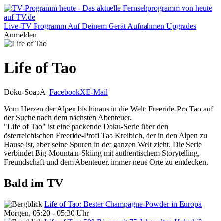
Live-TV
Programm
Auf Deinem Gerät
Aufnahmen
Upgrades
Anmelden
Life of Tao
Doku-Soap
A
Facebook
X
E-Mail
Vom Herzen der Alpen bis hinaus in die Welt: Freeride-Pro Tao auf
der Suche nach dem nächsten Abenteuer.
"Life of Tao" ist eine packende Doku-Serie über den
österreichischen Freeride-Profi Tao Kreibich, der in den Alpen zu
Hause ist, aber seine Spuren in der ganzen Welt zieht. Die Serie
verbindet Big-Mountain-Skiing mit authentischem Storytelling,
Freundschaft und dem Abenteuer, immer neue Orte zu entdecken.
Bald im TV
Life of Tao: Bester Champagne-Powder in Europa
Morgen, 05:20 - 05:30 Uhr