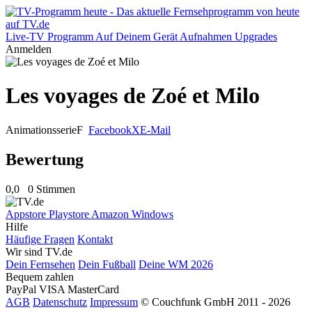
Live-TV
Programm
Auf Deinem Gerät
Aufnahmen
Upgrades
Anmelden
Les voyages de Zoé et Milo
Animationsserie
F
Facebook
X
E-Mail
Bewertung
0,0
0 Stimmen
Appstore
Playstore
Amazon
Windows
Hilfe
Häufige Fragen
Kontakt
Wir sind TV.de
Dein Fernsehen
Dein Fußball
Deine WM 2026
Bequem zahlen
PayPal
VISA
MasterCard
AGB
Datenschutz
Impressum
© Couchfunk GmbH 2011 - 2026