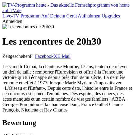
Live-TV
Programm
Auf Deinem Gerät
Aufnahmen
Upgrades
Anmelden
Les rencontres de 20h30
Zeitgeschehen
F
Facebook
X
E-Mail
Le samedi 16 mai, la chanteuse Monroe, 17 ans, tentera de relever
un défi de taille : remporter l'Eurovision et offrir à la France une
victoire qui lui échappe depuis près d'un demi-siècle. La dernière
remonte en effet à 1977, lorsque Marie Myriam s'imposait avec
«L'Oiseau et l'Enfant». Depuis cette date, l'histoire entre la France et
ce concours est semée d'embûches. Des espoirs, des échecs, des
actes manqués et un certain nombre de visages familiers : ABBA,
Georges Pompidou et la chanteuse Dani, France Gall et Claude
François, Nicoletta et Ray Charles
Bewertung