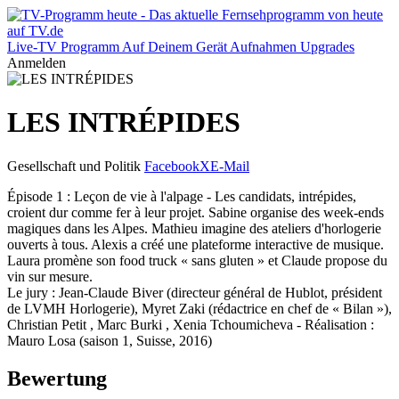
Live-TV
Programm
Auf Deinem Gerät
Aufnahmen
Upgrades
Anmelden
LES INTRÉPIDES
Gesellschaft und Politik
Facebook
X
E-Mail
Épisode 1 : Leçon de vie à l'alpage - Les candidats, intrépides,
croient dur comme fer à leur projet. Sabine organise des week-ends
magiques dans les Alpes. Mathieu imagine des ateliers d'horlogerie
ouverts à tous. Alexis a créé une plateforme interactive de musique.
Laura promène son food truck « sans gluten » et Claude propose du
vin sur mesure.
Le jury : Jean-Claude Biver (directeur général de Hublot, président
de LVMH Horlogerie), Myret Zaki (rédactrice en chef de « Bilan »),
Christian Petit , Marc Burki , Xenia Tchoumicheva - Réalisation :
Mauro Losa (saison 1, Suisse, 2016)
Bewertung