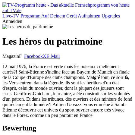
Live-TV
Programm
Auf Deinem Gerät
Aufnahmen
Upgrades
Anmelden
Les héros du patrimoine
Magazin
F
Facebook
X
E-Mail
12 mai 1976, la France est verte mais les poteaux cruellement
carrés?! Saint-Étienne s'incline face au Bayern de Munich en finale
de la Coupe d'Europe des clubs champions. Malgré tout, ce soir-là,
les Verts entrent dans la légende. Ils sont les héritiers d'un état
d'esprit, celui du monde ouvrier, dont la plupart des joueurs sont
issus. Geoffroy-Guichard, leur antre, a été construit sur les volontés
d'un patron. Et dans les tribunes, des ouvriers et des mineurs de fond
qui réclament la lumière?! Adrien Gavazzi vous emmène à Saint-
Étienne découvrir cet univers du sport ouvrier encore très vivace
dans le Forez, comme un peu partout en France
Bewertung