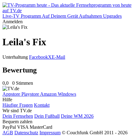
Live-TV
Programm
Auf Deinem Gerät
Aufnahmen
Upgrades
Anmelden
Leila's Fix
Unterhaltung
Facebook
X
E-Mail
Bewertung
0,0
0 Stimmen
Appstore
Playstore
Amazon
Windows
Hilfe
Häufige Fragen
Kontakt
Wir sind TV.de
Dein Fernsehen
Dein Fußball
Deine WM 2026
Bequem zahlen
PayPal
VISA
MasterCard
AGB
Datenschutz
Impressum
© Couchfunk GmbH 2011 - 2026