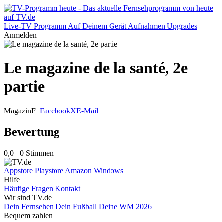
Live-TV
Programm
Auf Deinem Gerät
Aufnahmen
Upgrades
Anmelden
Le magazine de la santé, 2e
partie
Magazin
F
Facebook
X
E-Mail
Bewertung
0,0
0 Stimmen
Appstore
Playstore
Amazon
Windows
Hilfe
Häufige Fragen
Kontakt
Wir sind TV.de
Dein Fernsehen
Dein Fußball
Deine WM 2026
Bequem zahlen