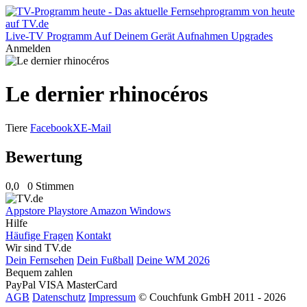
Live-TV
Programm
Auf Deinem Gerät
Aufnahmen
Upgrades
Anmelden
Le dernier rhinocéros
Tiere
Facebook
X
E-Mail
Bewertung
0,0
0 Stimmen
Appstore
Playstore
Amazon
Windows
Hilfe
Häufige Fragen
Kontakt
Wir sind TV.de
Dein Fernsehen
Dein Fußball
Deine WM 2026
Bequem zahlen
PayPal
VISA
MasterCard
AGB
Datenschutz
Impressum
© Couchfunk GmbH 2011 - 2026