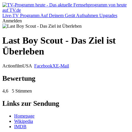
Live-TV
Programm
Auf Deinem Gerät
Aufnahmen
Upgrades
Anmelden
Last Boy Scout - Das Ziel ist
Überleben
Actionfilm
USA
Facebook
X
E-Mail
Bewertung
4,6
5 Stimmen
Links zur Sendung
Homepage
Wikipedia
IMDB