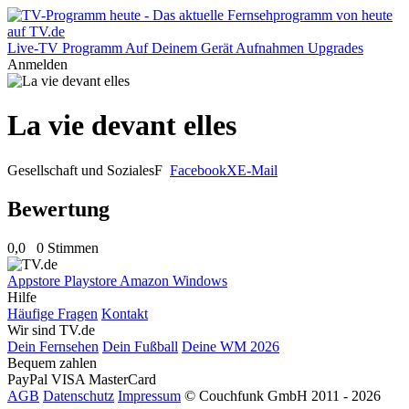
Live-TV
Programm
Auf Deinem Gerät
Aufnahmen
Upgrades
Anmelden
La vie devant elles
Gesellschaft und Soziales
F
Facebook
X
E-Mail
Bewertung
0,0
0 Stimmen
Appstore
Playstore
Amazon
Windows
Hilfe
Häufige Fragen
Kontakt
Wir sind TV.de
Dein Fernsehen
Dein Fußball
Deine WM 2026
Bequem zahlen
PayPal
VISA
MasterCard
AGB
Datenschutz
Impressum
© Couchfunk GmbH 2011 - 2026