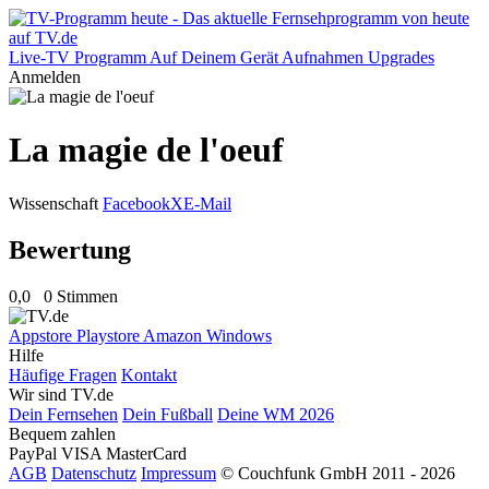
Live-TV
Programm
Auf Deinem Gerät
Aufnahmen
Upgrades
Anmelden
La magie de l'oeuf
Wissenschaft
Facebook
X
E-Mail
Bewertung
0,0
0 Stimmen
Appstore
Playstore
Amazon
Windows
Hilfe
Häufige Fragen
Kontakt
Wir sind TV.de
Dein Fernsehen
Dein Fußball
Deine WM 2026
Bequem zahlen
PayPal
VISA
MasterCard
AGB
Datenschutz
Impressum
© Couchfunk GmbH 2011 - 2026