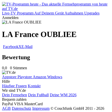
Live-TV
Programm
Auf Deinem Gerät
Aufnahmen
Upgrades
Anmelden
LA France OUBLIEE
Facebook
X
E-Mail
Bewertung
0,0
0 Stimmen
Appstore
Playstore
Amazon
Windows
Hilfe
Häufige Fragen
Kontakt
Wir sind TV.de
Dein Fernsehen
Dein Fußball
Deine WM 2026
Bequem zahlen
PayPal
VISA
MasterCard
AGB
Datenschutz
Impressum
© Couchfunk GmbH 2011 - 2026