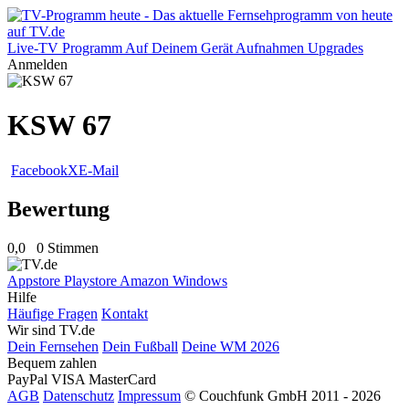
Live-TV
Programm
Auf Deinem Gerät
Aufnahmen
Upgrades
Anmelden
KSW 67
Facebook
X
E-Mail
Bewertung
0,0
0 Stimmen
Appstore
Playstore
Amazon
Windows
Hilfe
Häufige Fragen
Kontakt
Wir sind TV.de
Dein Fernsehen
Dein Fußball
Deine WM 2026
Bequem zahlen
PayPal
VISA
MasterCard
AGB
Datenschutz
Impressum
© Couchfunk GmbH 2011 - 2026