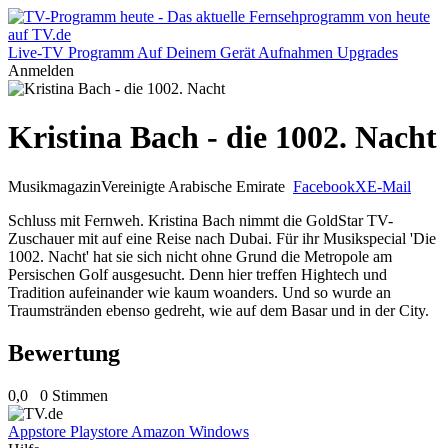
Live-TV
Programm
Auf Deinem Gerät
Aufnahmen
Upgrades
Anmelden
Kristina Bach - die 1002. Nacht
Musikmagazin
Vereinigte Arabische Emirate
Facebook
X
E-Mail
Schluss mit Fernweh. Kristina Bach nimmt die GoldStar TV-
Zuschauer mit auf eine Reise nach Dubai. Für ihr Musikspecial 'Die
1002. Nacht' hat sie sich nicht ohne Grund die Metropole am
Persischen Golf ausgesucht. Denn hier treffen Hightech und
Tradition aufeinander wie kaum woanders. Und so wurde an
Traumstränden ebenso gedreht, wie auf dem Basar und in der City.
Bewertung
0,0
0 Stimmen
Appstore
Playstore
Amazon
Windows