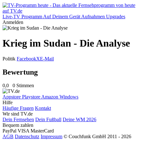
Live-TV
Programm
Auf Deinem Gerät
Aufnahmen
Upgrades
Anmelden
Krieg im Sudan - Die Analyse
Politik
Facebook
X
E-Mail
Bewertung
0,0
0 Stimmen
Appstore
Playstore
Amazon
Windows
Hilfe
Häufige Fragen
Kontakt
Wir sind TV.de
Dein Fernsehen
Dein Fußball
Deine WM 2026
Bequem zahlen
PayPal
VISA
MasterCard
AGB
Datenschutz
Impressum
© Couchfunk GmbH 2011 - 2026