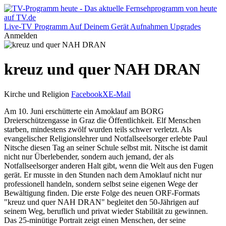
Live-TV
Programm
Auf Deinem Gerät
Aufnahmen
Upgrades
Anmelden
kreuz und quer NAH DRAN
Kirche und Religion
Facebook
X
E-Mail
Am 10. Juni erschütterte ein Amoklauf am BORG
Dreierschützengasse in Graz die Öffentlichkeit. Elf Menschen
starben, mindestens zwölf wurden teils schwer verletzt. Als
evangelischer Religionslehrer und Notfallseelsorger erlebte Paul
Nitsche diesen Tag an seiner Schule selbst mit. Nitsche ist damit
nicht nur Überlebender, sondern auch jemand, der als
Notfallseelsorger anderen Halt gibt, wenn die Welt aus den Fugen
gerät. Er musste in den Stunden nach dem Amoklauf nicht nur
professionell handeln, sondern selbst seine eigenen Wege der
Bewältigung finden. Die erste Folge des neuen ORF-Formats
"kreuz und quer NAH DRAN" begleitet den 50-Jährigen auf
seinem Weg, beruflich und privat wieder Stabilität zu gewinnen.
Das 25-minütige Portrait zeigt einen Menschen, der seine