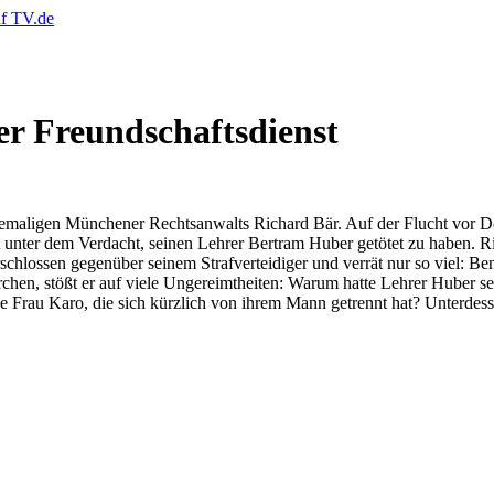
her Freundschaftsdienst
emaligen Münchener Rechtsanwalts Richard Bär. Auf der Flucht vor Do
unter dem Verdacht, seinen Lehrer Bertram Huber getötet zu haben. Ric
rschlossen gegenüber seinem Strafverteidiger und verrät nur so viel: B
hen, stößt er auf viele Ungereimtheiten: Warum hatte Lehrer Huber se
Frau Karo, die sich kürzlich von ihrem Mann getrennt hat? Unterdessen 