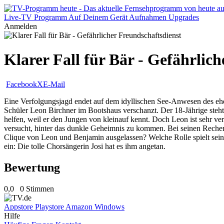
Live-TV
Programm
Auf Deinem Gerät
Aufnahmen
Upgrades
Anmelden
Klarer Fall für Bär - Gefährlic
Facebook
X
E-Mail
Eine Verfolgungsjagd endet auf dem idyllischen See-Anwesen des eh
Schüler Leon Birchner im Bootshaus verschanzt. Der 18-Jährige steht 
helfen, weil er den Jungen von kleinauf kennt. Doch Leon ist sehr ve
versucht, hinter das dunkle Geheimnis zu kommen. Bei seinen Recherc
Clique von Leon und Benjamin ausgelassen? Welche Rolle spielt seine 
ein: Die tolle Chorsängerin Josi hat es ihm angetan.
Bewertung
0,0
0 Stimmen
Appstore
Playstore
Amazon
Windows
Hilfe