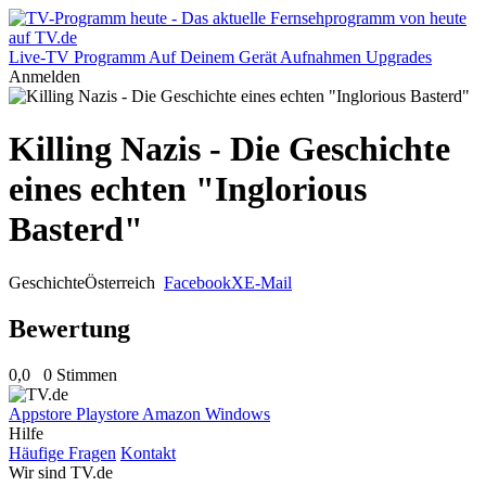
Live-TV
Programm
Auf Deinem Gerät
Aufnahmen
Upgrades
Anmelden
Killing Nazis - Die Geschichte
eines echten "Inglorious
Basterd"
Geschichte
Österreich
Facebook
X
E-Mail
Bewertung
0,0
0 Stimmen
Appstore
Playstore
Amazon
Windows
Hilfe
Häufige Fragen
Kontakt
Wir sind TV.de